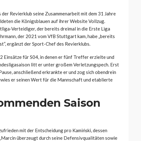
ss der Revierklub seine Zusammenarbeit mit dem 31 Jahre
ldeten die Königsblauen auf ihrer Website Vollzug.
iga-Verteidiger, der bereits dreimal in die Erste Liga
wehrmann, der 2021 vom VfB Stuttgart kam, habe „bereits
st“, ergänzt der Sport-Chef des Revierklubs.
insätze für S04, in denen er fünf Treffer erzielte und
ndesligasaison litt er unter großem Verletzungspech. Erst
ause, anschließend erkrankte er und zog sich obendrein
wies er seinen Wert für die Mannschaft und etablierte
 kommenden Saison
zufrieden mit der Entscheidung pro Kamiński, dessen
 „Marcin überzeugt durch seine Defensivqualitäten sowie