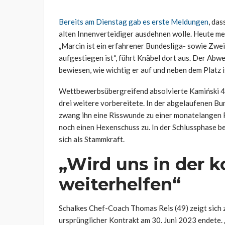
Bereits am Dienstag gab es erste Meldungen
, da
alten Innenverteidiger ausdehnen wolle. Heute me
„Marcin ist ein erfahrener Bundesliga- sowie Zweitl
aufgestiegen ist“, führt Knäbel dort aus. Der Ab
bewiesen, wie wichtig er auf und neben dem Platz i
Wettbewerbsübergreifend absolvierte Kamiński 42 E
drei weitere vorbereitete. In der abgelaufenen Bu
zwang ihn eine Risswunde zu einer monatelangen P
noch einen Hexenschuss zu. In der Schlussphase be
sich als Stammkraft.
„Wird uns in der
weiterhelfen“
Schalkes Chef-Coach Thomas Reis (49) zeigt sich 
ursprünglicher Kontrakt am 30. Juni 2023 endete.