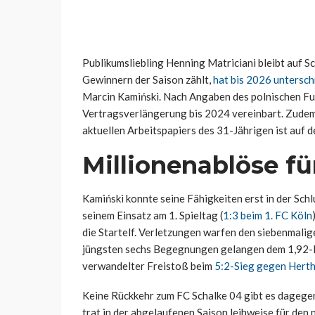
Publikumsliebling Henning Matriciani bleibt auf Sc
Gewinnern der Saison zählt,
hat bis 2026 untersch
Marcin Kamiński. Nach Angaben des polnischen F
Vertragsverlängerung bis 2024 vereinbart. Zudem 
aktuellen Arbeitspapiers des 31-Jährigen ist auf d
Millionenablöse f
Kamiński konnte seine Fähigkeiten erst in der Sc
seinem Einsatz am 1. Spieltag (
1:3 beim 1. FC Köln
die Startelf. Verletzungen warfen den siebenmalig
jüngsten sechs Begegnungen gelangen dem 1,92-Me
verwandelter Freistoß beim
5:2-Sieg gegen Hert
Keine Rückkehr zum FC Schalke 04 gibt es dagegen
trat in der abgelaufenen Saison leihweise für den 