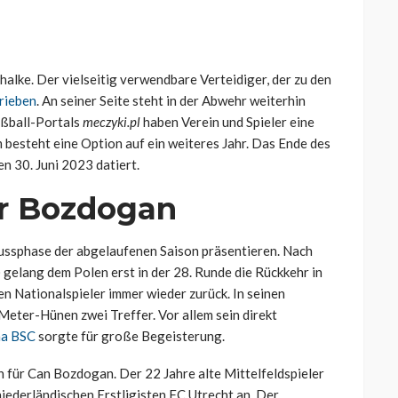
halke. Der vielseitig verwendbare Verteidiger, der zu den
rieben
. An seiner Seite steht in der Abwehr weiterhin
ußball-Portals
meczyki.pl
haben Verein und Spieler eine
besteht eine Option auf ein weiteres Jahr. Das Ende des
en 30. Juni 2023 datiert.
ür Bozdogan
hlussphase der abgelaufenen Saison präsentieren. Nach
) gelang dem Polen erst in der 28. Runde die Rückkehr in
en Nationalspieler immer wieder zurück. In seinen
ter-Hünen zwei Treffer. Vor allem sein direkt
ha BSC
sorgte für große Begeisterung.
 für Can Bozdogan. Der 22 Jahre alte Mittelfeldspieler
niederländischen Erstligisten FC Utrecht an. Der