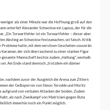
 weniger als einer Minute war die Hoffnung groß auf den
ann unterlief Alexander Schwolow ein Lapsus, der für die
r. „Ein Torwartfehler ist ein Torwartfehler – dieser aber
llen Abstieg an Schwolow festzumachen, sei falsch. Kritik
roße Probleme hatte, mit dem nervösen Geschehen souverän
 Karaman, der sich überraschend zu einer starken Figur
ie gesamte Mannschaft besitze zudem „Haltung“, weshalb
n sei. Am Ende stand dennoch „trotzdem ein dünner
ter, nachdem zuvor der Ausgleich die Arena zum Zittern
ommen der Gelbsperren von Simon Terodde und Moritz
ils aufgrund von verbalen Attacken der beiden. Zudem
gehabt, als nach Zweikampf von Matriciani gegen Buta
ließlich immerhin noch ein Punkt möglich.