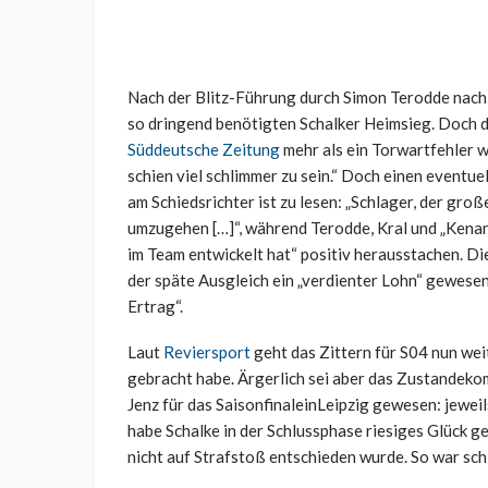
Nach der Blitz-Führung durch Simon Terodde nach
so dringend benötigten Schalker Heimsieg. Doch d
Süddeutsche Zeitung
mehr als ein Torwartfehler wa
schien viel schlimmer zu sein.“ Doch einen eventue
am Schiedsrichter ist zu lesen: „Schlager, der g
umzugehen […]“, während Terodde, Kral und „Kenan
im Team entwickelt hat“ positiv herausstachen. D
der späte Ausgleich ein „verdienter Lohn“ gewese
Ertrag“.
Laut
Reviersport
geht das Zittern für S04 nun wei
gebracht habe. Ärgerlich sei aber das Zustandek
Jenz für das SaisonfinaleinLeipzig gewesen: jewe
habe Schalke in der Schlussphase riesiges Glück 
nicht auf Strafstoß entschieden wurde. So war sch