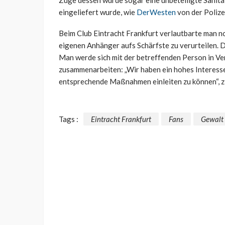
Zuge dessen wurde sogar eine unbeteiligte Sanität
eingeliefert wurde, wie
DerWesten
von der Polizei
Beim Club Eintracht Frankfurt verlautbarte man no
eigenen Anhänger aufs Schärfste zu verurteilen. Di
Man werde sich mit der betreffenden Person in Ve
zusammenarbeiten: „Wir haben ein hohes Interesse 
entsprechende Maßnahmen einleiten zu können“, z
Tags :
Eintracht Frankfurt
Fans
Gewalt