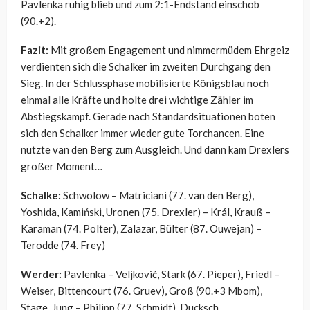
Pavlenka ruhig blieb und zum 2:1-Endstand einschob
(90.+2).
Fazit:
Mit großem Engagement und nimmermüdem Ehrgeiz
verdienten sich die Schalker im zweiten Durchgang den
Sieg. In der Schlussphase mobilisierte Königsblau noch
einmal alle Kräfte und holte drei wichtige Zähler im
Abstiegskampf. Gerade nach Standardsituationen boten
sich den Schalker immer wieder gute Torchancen. Eine
nutzte van den Berg zum Ausgleich. Und dann kam Drexlers
großer Moment…
Schalke:
Schwolow – Matriciani (77. van den Berg),
Yoshida, Kamiński, Uronen (75. Drexler) – Král, Krauß –
Karaman (74. Polter), Zalazar, Bülter (87. Ouwejan) –
Terodde (74. Frey)
Werder:
Pavlenka – Veljković, Stark (67. Pieper), Friedl –
Weiser, Bittencourt (76. Gruev), Groß (90.+3 Mbom),
Stage, Jung – Philipp (77. Schmidt), Ducksch