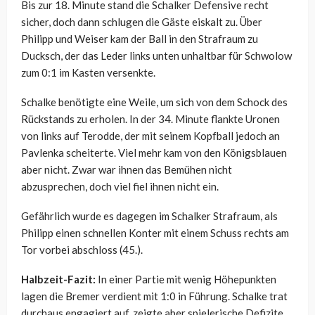
Bis zur 18. Minute stand die Schalker Defensive recht
sicher, doch dann schlugen die Gäste eiskalt zu. Über
Philipp und Weiser kam der Ball in den Strafraum zu
Ducksch, der das Leder links unten unhaltbar für Schwolow
zum 0:1 im Kasten versenkte.
Schalke benötigte eine Weile, um sich von dem Schock des
Rückstands zu erholen. In der 34. Minute flankte Uronen
von links auf Terodde, der mit seinem Kopfball jedoch an
Pavlenka scheiterte. Viel mehr kam von den Königsblauen
aber nicht. Zwar war ihnen das Bemühen nicht
abzusprechen, doch viel fiel ihnen nicht ein.
Gefährlich wurde es dagegen im Schalker Strafraum, als
Philipp einen schnellen Konter mit einem Schuss rechts am
Tor vorbei abschloss (45.).
Halbzeit-Fazit:
In einer Partie mit wenig Höhepunkten
lagen die Bremer verdient mit 1:0 in Führung. Schalke trat
durchaus engagiert auf, zeigte aber spielerische Defizite.