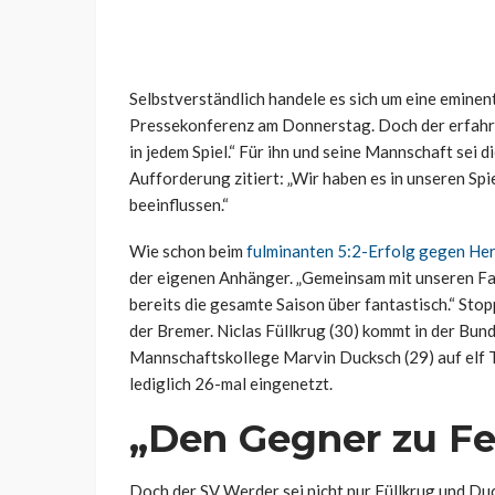
Selbstverständlich handele es sich um eine emine
Pressekonferenz am Donnerstag. Doch der erfahre
in jedem Spiel.“ Für ihn und seine Mannschaft sei d
Aufforderung zitiert: „Wir haben es in unseren Spi
beeinflussen.“
Wie schon beim
fulminanten 5:2-Erfolg gegen He
der eigenen Anhänger. „Gemeinsam mit unseren Fans“
bereits die gesamte Saison über fantastisch.“ St
der Bremer. Niclas Füllkrug (30) kommt in der Bund
Mannschaftskollege Marvin Ducksch (29) auf elf 
lediglich 26-mal eingenetzt.
„Den Gegner zu Fe
Doch der SV Werder sei nicht nur Füllkrug und Du