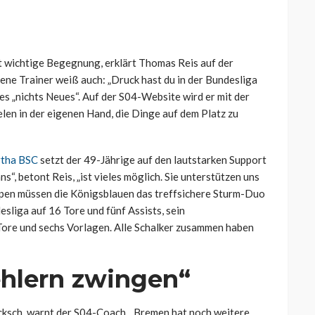
nt wichtige Begegnung, erklärt Thomas Reis auf der
ne Trainer weiß auch: „Druck hast du in der Bundesliga
ies „nichts Neues“. Auf der S04-Website wird er mit der
elen in der eigenen Hand, die Dinge auf dem Platz zu
rtha BSC
setzt der 49-Jährige auf den lautstarken Support
, betont Reis, „ist vieles möglich. Sie unterstützen uns
oppen müssen die Königsblauen das treffsichere Sturm-Duo
esliga auf 16 Tore und fünf Assists, sein
Tore und sechs Vorlagen. Alle Schalker zusammen haben
hlern zwingen“
cksch, warnt der S04-Coach. „Bremen hat noch weitere