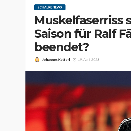
SCHALKE NEWS
Muskelfaserriss s
Saison für Ralf
beendet?
Johannes Ketterl
19. April 2023