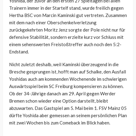
Yoshida, der zuvor an den ersten 27 Spieltagen bei allen
Trainern immer in der Startelf stand, wurde freilich gegen
Hertha BSC von Marcin Kaminski gut vertreten. Zusammen
mit dem nach einer Oberschenkelverletzung
zurückgekehrten Moritz Jenz sorgte der Pole nicht nur für
defensive Stabilität, sondern erzielte kurz vor Schluss mit
einem sehenswerten Freistoßtreffer auch noch den 5:2-
Endstand.
Nicht zuletzt deshalb, weil Kaminski überzeugend in die
Bresche gesprungen ist, hofft man auf Schalke, den Ausfall
Yoshidas auch am kommenden Wochenende im schwierigen
Auswärtsspiel beim SC Freiburg kompensieren zu können.
Ob der 34-Jährige danach am 29. April gegen Werder
Bremen schon wieder eine Option darstellt, bleibt
abzuwarten. Das Gastspiel am 5. Mai beim 1. FSV Mainz 05
dürfte Yoshida aber gemessen an seinem persönlichen Plan
mit zwei Wochen bis zum Comeback im Blick haben.