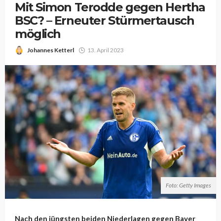
Mit Simon Terodde gegen Hertha
BSC? – Erneuter Stürmertausch
möglich
Johannes Ketterl
13. April 2023
Foto: Getty Images
Nach den jüngsten beiden Niederlagen gegen Bayer