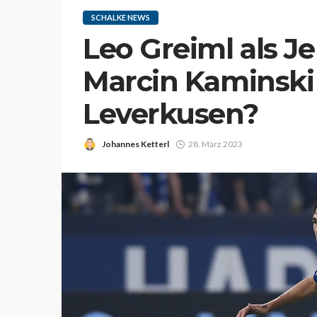
SCHALKE NEWS
Leo Greiml als J
Marcin Kaminski
Leverkusen?
Johannes Ketterl
28. März 2023