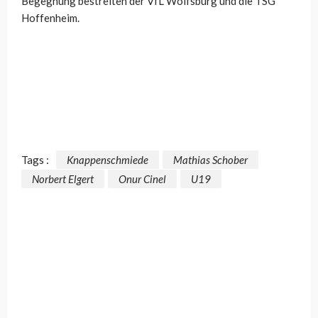
Begegnung bestreiten der VfL Wolfsburg und die TSG
Hoffenheim.
Tags :
Knappenschmiede
Mathias Schober
Norbert Elgert
Onur Cinel
U19