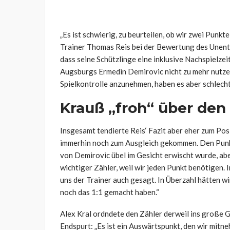
„Es ist schwierig, zu beurteilen, ob wir zwei Punk
Trainer Thomas Reis bei der Bewertung des Unents
dass seine Schützlinge eine inklusive Nachspielze
Augsburgs Ermedin Demirovic nicht zu mehr nutzen
Spielkontrolle anzunehmen, haben es aber schlecht
Krauß „froh“ über den
Insgesamt tendierte Reis‘ Fazit aber eher zum Pos
immerhin noch zum Ausgleich gekommen. Den Punkt
von Demirovic übel im Gesicht erwischt wurde, aber
wichtiger Zähler, weil wir jeden Punkt benötigen. 
uns der Trainer auch gesagt. In Überzahl hätten wi
noch das 1:1 gemacht haben.“
Alex Kral ordndete den Zähler derweil ins große G
Endspurt: „Es ist ein Auswärtspunkt, den wir mitne