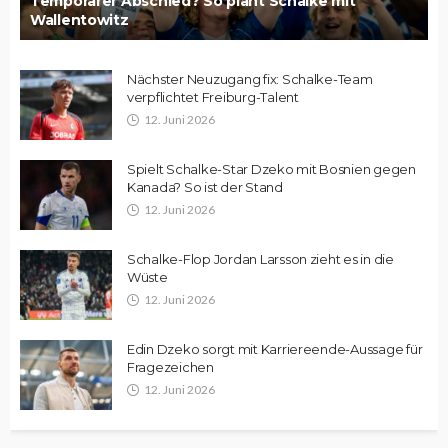
Temporärer Abschied? So plant Schalke mit
Wallentowitz
Nächster Neuzugang fix: Schalke-Team
verpflichtet Freiburg-Talent
12. Juni 2026
Spielt Schalke-Star Dzeko mit Bosnien gegen
Kanada? So ist der Stand
12. Juni 2026
Schalke-Flop Jordan Larsson zieht es in die
Wüste
12. Juni 2026
Edin Dzeko sorgt mit Karriereende-Aussage für
Fragezeichen
12. Juni 2026