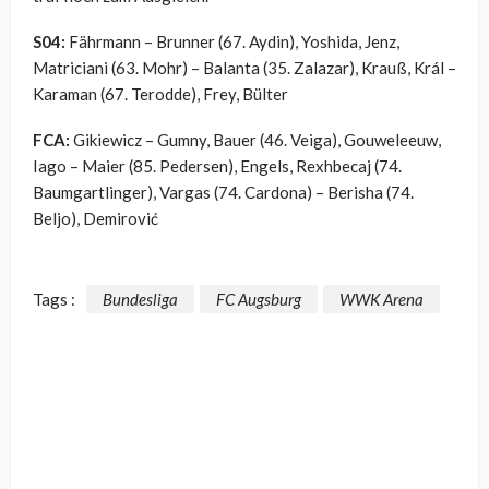
S04:
Fährmann – Brunner (67. Aydin), Yoshida, Jenz,
Matriciani (63. Mohr) – Balanta (35. Zalazar), Krauß, Král –
Karaman (67. Terodde), Frey, Bülter
FCA:
Gikiewicz – Gumny, Bauer (46. Veiga), Gouweleeuw,
Iago – Maier (85. Pedersen), Engels, Rexhbecaj (74.
Baumgartlinger), Vargas (74. Cardona) – Berisha (74.
Beljo), Demirović
Tags :
Bundesliga
FC Augsburg
WWK Arena