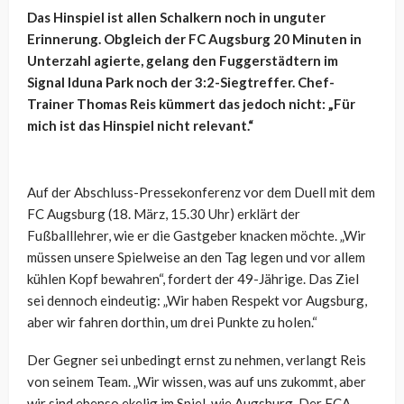
Das Hinspiel ist allen Schalkern noch in unguter
Erinnerung. Obgleich der FC Augsburg 20 Minuten in
Unterzahl agierte, gelang den Fuggerstädtern im
Signal Iduna Park noch der 3:2-Siegtreffer. Chef-
Trainer Thomas Reis kümmert das jedoch nicht: „Für
mich ist das Hinspiel nicht relevant.“
Auf der Abschluss-Pressekonferenz vor dem Duell mit dem
FC Augsburg (18. März, 15.30 Uhr) erklärt der
Fußballlehrer, wie er die Gastgeber knacken möchte. „Wir
müssen unsere Spielweise an den Tag legen und vor allem
kühlen Kopf bewahren“, fordert der 49-Jährige. Das Ziel
sei dennoch eindeutig: „Wir haben Respekt vor Augsburg,
aber wir fahren dorthin, um drei Punkte zu holen.“
Der Gegner sei unbedingt ernst zu nehmen, verlangt Reis
von seinem Team. „Wir wissen, was auf uns zukommt, aber
wir sind ebenso ekelig im Spiel, wie Augsburg. Der FCA