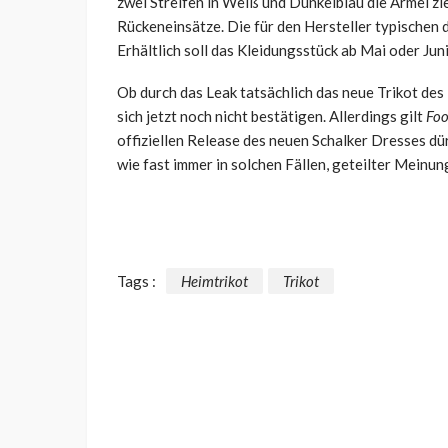
zwei Streifen in Weiß und Dunkelblau die Ärmel zi
Rückeneinsätze. Die für den Hersteller typischen d
Erhältlich soll das Kleidungsstück ab Mai oder Jun
Ob durch das Leak tatsächlich das neue Trikot des R
sich jetzt noch nicht bestätigen. Allerdings gilt
Foo
offiziellen Release des neuen Schalker Dresses dü
wie fast immer in solchen Fällen, geteilter Meinung
Tags :
Heimtrikot
Trikot