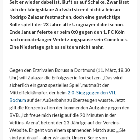
Seit er wieder dabei ist, läuft es auf Schalke. Zwar lässt
sich der königsblaue Aufwärtstrend nicht allein an
Rodrigo Zalazar festmachen, doch eine gewichtige
Rolle spielt der 23 Jahre alte Uruguayer dabei schon.
Ende Januar feierte er beim 0:0 gegen den 1. FC Köln
nach monatelanger Verletzungspause sein Comeback.
Eine Niederlage gab es seitdem nicht mehr.
Gegen den Erzrivalen Borussia Dortmund (11. März, 18.30
Uhr) will Zalazar die Erfolgsserie fortsetzen. „Das wird
sicherlich ein ganz spezielles Spiel“, mutmaßt der
Mittelfeldkämpfer, der beim
2:0-Sieg gegen den VfL
Bochum
auf der Außenbahn zu überzeugen wusste. Jetzt
gilt die Konzentration der kommenden Aufgabe gegen den
BVB. „Ich freue mich riesig auf die 90 Minuten in der
Veltins-Arena“, betont der 23-Jährige auf der Vereins-
Website. Er geht von einem spannenden Match aus: „„Sie
sind gut drauf – aber wir auch. Unsere Serie von