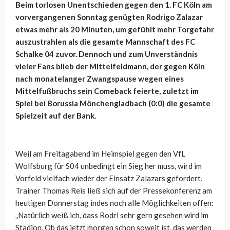
Beim torlosen Unentschieden gegen den 1. FC Köln am
vorvergangenen Sonntag genügten Rodrigo Zalazar
etwas mehr als 20 Minuten, um gefühlt mehr Torgefahr
auszustrahlen als die gesamte Mannschaft des FC
Schalke 04 zuvor. Dennoch und zum Unverständnis
vieler Fans blieb der Mittelfeldmann, der gegen Köln
nach monatelanger Zwangspause wegen eines
Mittelfußbruchs sein Comeback feierte, zuletzt im
Spiel bei Borussia Mönchengladbach (0:0) die gesamte
Spielzeit auf der Bank.
Weil am Freitagabend im Heimspiel gegen den VfL
Wolfsburg für S04 unbedingt ein Sieg her muss, wird im
Vorfeld vielfach wieder der Einsatz Zalazars gefordert.
Trainer Thomas Reis ließ sich auf der Pressekonferenz am
heutigen Donnerstag indes noch alle Möglichkeiten offen:
„Natürlich weiß ich, dass Rodri sehr gern gesehen wird im
Stadion. Ob das jetzt morgen schon soweit ist, das werden