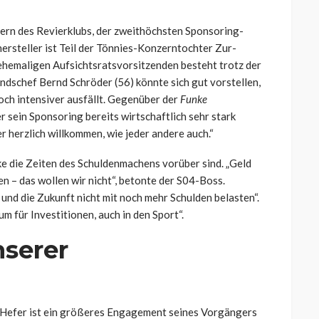
ern des Revierklubs, der zweithöchsten Sponsoring-
rsteller ist Teil der Tönnies-Konzerntochter Zur-
ehemaligen Aufsichtsratsvorsitzenden besteht trotz der
dschef Bernd Schröder (56) könnte sich gut vorstellen,
och intensiver ausfällt. Gegenüber der
Funke
r sein Sponsoring bereits wirtschaftlich sehr stark
r herzlich willkommen, wie jeder andere auch.“
lke die Zeiten des Schuldenmachens vorüber sind. „Geld
 – das wollen wir nicht“, betonte der S04-Boss.
und die Zukunft nicht mit noch mehr Schulden belasten“.
m für Investitionen, auch in den Sport“.
nserer
l Hefer ist ein größeres Engagement seines Vorgängers