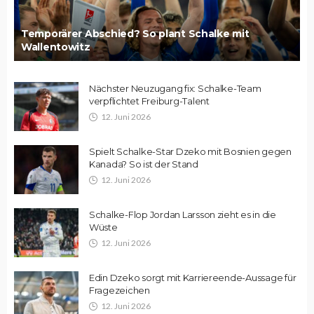
Temporärer Abschied? So plant Schalke mit
Wallentowitz
Nächster Neuzugang fix: Schalke-Team
verpflichtet Freiburg-Talent
12. Juni 2026
Spielt Schalke-Star Dzeko mit Bosnien gegen
Kanada? So ist der Stand
12. Juni 2026
Schalke-Flop Jordan Larsson zieht es in die
Wüste
12. Juni 2026
Edin Dzeko sorgt mit Karriereende-Aussage für
Fragezeichen
12. Juni 2026