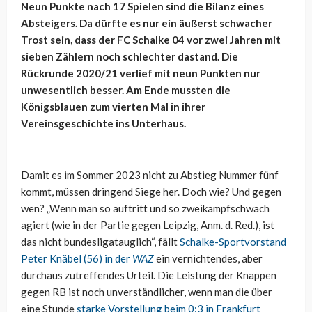
Neun Punkte nach 17 Spielen sind die Bilanz eines
Absteigers. Da dürfte es nur ein äußerst schwacher
Trost sein, dass der FC Schalke 04 vor zwei Jahren mit
sieben Zählern noch schlechter dastand. Die
Rückrunde 2020/21 verlief mit neun Punkten nur
unwesentlich besser. Am Ende mussten die
Königsblauen zum vierten Mal in ihrer
Vereinsgeschichte ins Unterhaus.
Damit es im Sommer 2023 nicht zu Abstieg Nummer fünf
kommt, müssen dringend Siege her. Doch wie? Und gegen
wen? „Wenn man so auftritt und so zweikampfschwach
agiert (wie in der Partie gegen Leipzig, Anm. d. Red.), ist
das nicht bundesligatauglich“, fällt
Schalke-Sportvorstand
Peter Knäbel (56) in der
WAZ
ein vernichtendes, aber
durchaus zutreffendes Urteil. Die Leistung der Knappen
gegen RB ist noch unverständlicher, wenn man die über
eine Stunde
starke Vorstellung beim 0:3 in Frankfurt