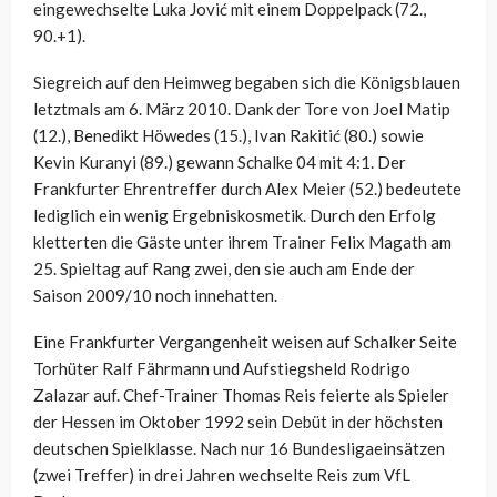
eingewechselte Luka Jović mit einem Doppelpack (72.,
90.+1).
Siegreich auf den Heimweg begaben sich die Königsblauen
letztmals am 6. März 2010. Dank der Tore von Joel Matip
(12.), Benedikt Höwedes (15.), Ivan Rakitić (80.) sowie
Kevin Kuranyi (89.) gewann Schalke 04 mit 4:1. Der
Frankfurter Ehrentreffer durch Alex Meier (52.) bedeutete
lediglich ein wenig Ergebniskosmetik. Durch den Erfolg
kletterten die Gäste unter ihrem Trainer Felix Magath am
25. Spieltag auf Rang zwei, den sie auch am Ende der
Saison 2009/10 noch innehatten.
Eine Frankfurter Vergangenheit weisen auf Schalker Seite
Torhüter Ralf Fährmann und Aufstiegsheld Rodrigo
Zalazar auf. Chef-Trainer Thomas Reis feierte als Spieler
der Hessen im Oktober 1992 sein Debüt in der höchsten
deutschen Spielklasse. Nach nur 16 Bundesligaeinsätzen
(zwei Treffer) in drei Jahren wechselte Reis zum VfL