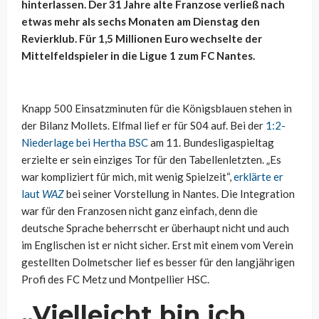
hinterlassen. Der 31 Jahre alte Franzose verließ nach
etwas mehr als sechs Monaten am Dienstag den
Revierklub. Für 1,5 Millionen Euro wechselte der
Mittelfeldspieler in die Ligue 1 zum FC Nantes.
Knapp 500 Einsatzminuten für die Königsblauen stehen in
der Bilanz Mollets. Elfmal lief er für S04 auf. Bei der
1:2-
Niederlage bei Hertha BSC
am 11. Bundesligaspieltag
erzielte er sein einziges Tor für den Tabellenletzten. „Es
war kompliziert für mich, mit wenig Spielzeit“,
erklärte er
laut
WAZ
bei seiner Vorstellung in Nantes. Die Integration
war für den Franzosen nicht ganz einfach, denn die
deutsche Sprache beherrscht er überhaupt nicht und auch
im Englischen ist er nicht sicher. Erst mit einem vom Verein
gestellten Dolmetscher lief es besser für den langjährigen
Profi des FC Metz und Montpellier HSC.
„Vielleicht bin ich