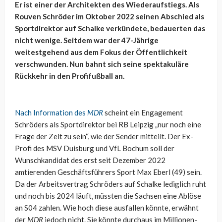
Er ist einer der Architekten des Wiederaufstiegs. Als
Rouven Schröder im Oktober 2022 seinen Abschied als
Sportdirektor auf Schalke verkündete, bedauerten das
nicht wenige. Seitdem war der 47-Jährige
weitestgehend aus dem Fokus der Öffentlichkeit
verschwunden. Nun bahnt sich seine spektakuläre
Rückkehr in den Profifußball an.
Nach Information des
MDR
scheint ein Engagement
Schröders als Sportdirektor bei RB Leipzig „nur noch eine
Frage der Zeit zu sein“, wie der Sender mitteilt. Der Ex-
Profi des MSV Duisburg und VfL Bochum soll der
Wunschkandidat des erst seit Dezember 2022
amtierenden Geschäftsführers Sport Max Eberl (49) sein.
Da der Arbeitsvertrag Schröders auf Schalke lediglich ruht
und noch bis 2024 läuft, müssten die Sachsen eine Ablöse
an S04 zahlen. Wie hoch diese ausfallen könnte, erwähnt
der
MDR
jedoch nicht. Sie könnte durchaus im Millionen-