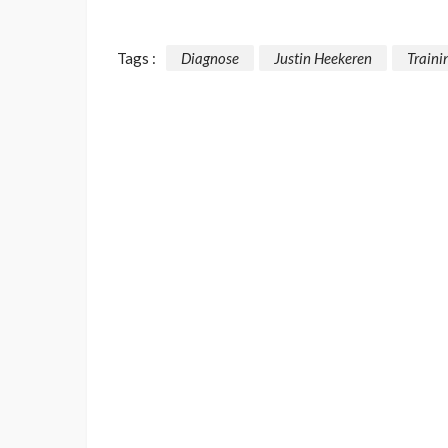
Tags :
Diagnose
Justin Heekeren
Traini