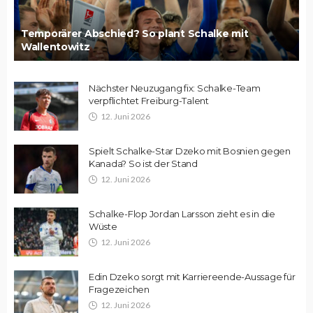
Temporärer Abschied? So plant Schalke mit
Wallentowitz
Nächster Neuzugang fix: Schalke-Team
verpflichtet Freiburg-Talent
12. Juni 2026
Spielt Schalke-Star Dzeko mit Bosnien gegen
Kanada? So ist der Stand
12. Juni 2026
Schalke-Flop Jordan Larsson zieht es in die
Wüste
12. Juni 2026
Edin Dzeko sorgt mit Karriereende-Aussage für
Fragezeichen
12. Juni 2026