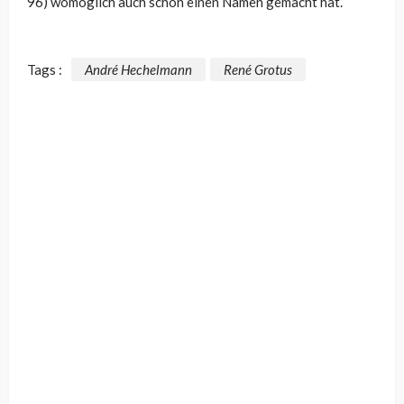
96) womöglich auch schon einen Namen gemacht hat.
Tags :
André Hechelmann
René Grotus