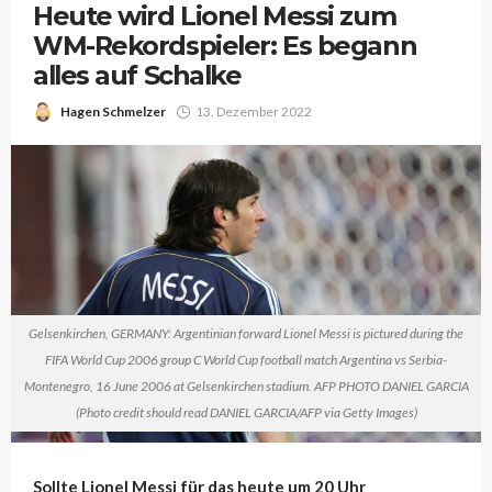
Heute wird Lionel Messi zum
WM-Rekordspieler: Es begann
alles auf Schalke
Hagen Schmelzer
13. Dezember 2022
Gelsenkirchen, GERMANY: Argentinian forward Lionel Messi is pictured during the
FIFA World Cup 2006 group C World Cup football match Argentina vs Serbia-
Montenegro, 16 June 2006 at Gelsenkirchen stadium. AFP PHOTO DANIEL GARCIA
(Photo credit should read DANIEL GARCIA/AFP via Getty Images)
Sollte Lionel Messi für das heute um 20 Uhr