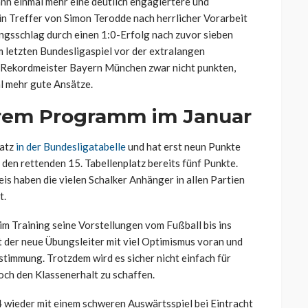
nn einmal mehr eine deutlich engagiertere und
ein Treffer von Simon Terodde nach herrlicher Vorarbeit
ungsschlag durch einen 1:0-Erfolg nach zuvor sieben
Im letzten Bundesligaspiel vor der extralangen
 Rekordmeister Bayern München zwar nicht punkten,
l mehr gute Ansätze.
erem Programm im Januar
latz
in der Bundesligatabelle
und hat erst neun Punkte
den rettenden 15. Tabellenplatz bereits fünf Punkte.
is haben die vielen Schalker Anhänger in allen Partien
t.
m Training seine Vorstellungen vom Fußball bis ins
t der neue Übungsleiter mit viel Optimismus voran und
timmung. Trotzdem wird es sicher nicht einfach für
och den Klassenerhalt zu schaffen.
4 wieder mit einem schweren Auswärtsspiel bei Eintracht