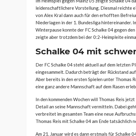
Im Heimspiel gegen Mainz 05 zeigte Schalke 04 da
leidenschaftlichere Vorstellung. Diesmal reichte 
von Alex Kral dann auch für den erhofften Befrei
Niederlagen in der 1. Bundesliga hintereinander. 
Winterpause konnte der FC Schalke 04 gegen den
zeigte aber trotzdem bei der 0:2-Heimpleite einma
Schalke 04 mit schw
Der FC Schalke 04 steht aktuell auf dem letzten P
eingesammelt. Dadurch beträgt der Rückstand auf 
Aber bereits in den ersten Spielen unter Thomas Re
eine ganz andere Mannschaft auf dem Rasen erleb
In den kommenden Wochen will Thomas Reis jetzt i
Detail an seine Mannschaft vermitteln. Dabei geh
verbreitet im gesamten Team eine neue Aufbruchss
Thomas Reis mit Schalke 04 am Ende tatsächlich n
Am 21. Januar wird es dann erstmals für Schalke 0