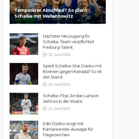
Temporärer Abschied? So plant
Schalke mit Wallentowitz
Nächster Neuzugang fix:
Schalke-Team verpflichtet
Freiburg-Talent
12. Juni 2026
Spielt Schalke-Star Dzeko mit
Bosnien gegen Kanada? So ist
der Stand
12. Juni 2026
Schalke-Flop Jordan Larsson
zieht es in die Wüste
12. Juni 2026
Edin Dzeko sorgt mit
Karriereende-Aussage für
Fragezeichen