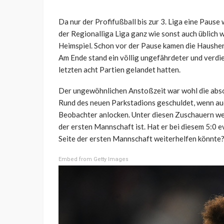
Da nur der Profifußball bis zur 3. Liga eine Pause 
der Regionalliga Liga ganz wie sonst auch üblich 
Heimspiel. Schon vor der Pause kamen die Hausher
Am Ende stand ein völlig ungefährdeter und verdien
letzten acht Partien gelandet hatten.
Der ungewöhnlichen Anstoßzeit war wohl die abso
Rund des neuen Parkstadions geschuldet, wenn auc
Beobachter anlocken. Unter diesen Zuschauern wei
der ersten Mannschaft ist. Hat er bei diesem 5:0 
Seite der ersten Mannschaft weiterhelfen könnte
Embed from Getty Images