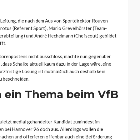
he Leitung, die nach dem Aus von Sportdirektor Rouven
rotus (Referent Sport), Mario Grevelhörster (Team-
lerabteilung) und André Hechelmann (Chefscout) gebildet
ft.
ktorenpostens nicht ausschloss, machte nun gegenüber
dass Schalke aktuell kaum dazu in der Lage wäre, eine
urzfristige Lösung ist mutmaßlich auch deshalb kein
u beschneiden.
 ein Thema beim VfB
uletzt medial gehandelter Kandidat zumindest im
n bei Hannover 96 doch aus. Allerdings wollen die
achen und offerieren offenbar auch eine Beförderung