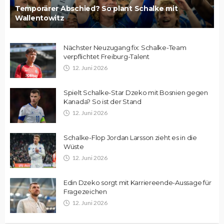
Temporärer Abschied? So plant Schalke mit
Wallentowitz
Nächster Neuzugang fix: Schalke-Team
verpflichtet Freiburg-Talent
12. Juni 2026
Spielt Schalke-Star Dzeko mit Bosnien gegen
Kanada? So ist der Stand
12. Juni 2026
Schalke-Flop Jordan Larsson zieht es in die
Wüste
12. Juni 2026
Edin Dzeko sorgt mit Karriereende-Aussage für
Fragezeichen
12. Juni 2026