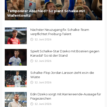
Temporärer Abschied? So plant Schalke mit
Wallentowitz
Nächster Neuzugang fix: Schalke-Team
verpflichtet Freiburg-Talent
12. Juni 2026
Spielt Schalke-Star Dzeko mit Bosnien gegen
Kanada? So ist der Stand
12. Juni 2026
Schalke-Flop Jordan Larsson zieht es in die
Wüste
12. Juni 2026
Edin Dzeko sorgt mit Karriereende-Aussage für
Fragezeichen
12. Juni 2026