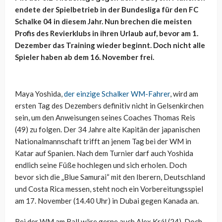
endete der Spielbetrieb in der Bundesliga für den FC
Schalke 04 in diesem Jahr. Nun brechen die meisten
Profis des Revierklubs in ihren Urlaub auf, bevor am 1.
Dezember das Training wieder beginnt. Doch nicht alle
Spieler haben ab dem 16. November frei.
Maya Yoshida,
der einzige Schalker WM-Fahrer
, wird am
ersten Tag des Dezembers definitiv nicht in Gelsenkirchen
sein, um den Anweisungen seines Coaches Thomas Reis
(49) zu folgen. Der 34 Jahre alte Kapitän der japanischen
Nationalmannschaft trifft an jenem Tag bei der WM in
Katar auf Spanien. Nach dem Turnier darf auch Yoshida
endlich seine Füße hochlegen und sich erholen. Doch
bevor sich die „Blue Samurai“ mit den Iberern, Deutschland
und Costa Rica messen, steht noch ein Vorbereitungsspiel
am 17. November (14.40 Uhr) in Dubai gegen Kanada an.
Bei der WM am Ball wäre gerne auch Alex Král (24). Doch