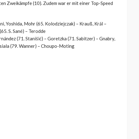
sten Zweikämpfe (10). Zudem war er mit einer Top-Speed
ni, Yoshida, Mohr (65. Kolodziejczak) – Krauß, Král –
(65. S. Sané) – Terodde
ández (71. Stanišić) – Goretzka (71. Sabitzer) – Gnabry,
Musiala (79. Wanner) – Choupo-Moting