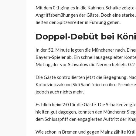
Mit dem 0:1 ging es in die Kabinen. Schalke zeigte
Angriffsbemühungen der Gäste. Doch eine starke 
ließen den Spitzenreiter in Führung gehen.
Doppel-Debüt bei Kön
In der 52. Minute legten die Münchener nach. Eine
Bayern-Spieler ab. Ein schnell ausgespielter Kon
Moting, der vor Schwolow die Nerven behielt: 0:2 
Die Gäste kontrollierten jetzt die Begegnung. Na
Kolodziejczak und Sidi Sané feierten ihre Premiere
jedoch auch nichts mehr.
Es blieb beim 2:0 für die Gäste. Die Schalker zeigt
hielten gut dagegen, konnten den Münchener Sieg 
dem Schlusspfiff den engagierten Auftritt der Kna
Wie schon in Bremen und gegen Mainz zählte Král e