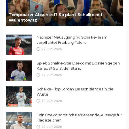
Temporärer Abschied? So plant Schalke mit
Wallentowitz
Nächster Neuzugang fix: Schalke-Team
verpflichtet Freiburg-Talent
12. Juni 2026
Spielt Schalke-Star Dzeko mit Bosnien gegen
Kanada? So ist der Stand
12. Juni 2026
Schalke-Flop Jordan Larsson zieht es in die
Wüste
12. Juni 2026
Edin Dzeko sorgt mit Karriereende-Aussage für
Fragezeichen
12. Juni 2026