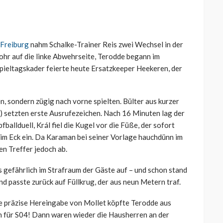
 Freiburg
nahm Schalke-Trainer Reis zwei Wechsel in der
hr auf die linke Abwehrseite, Terodde begann im
Spieltagskader feierte heute Ersatzkeeper Heekeren, der
en, sondern zügig nach vorne spielten. Bülter aus kurzer
) setzten erste Ausrufezeichen. Nach 16 Minuten lag der
allduell, Král fiel die Kugel vor die Füße, der sofort
 im Eck ein. Da Karaman bei seiner Vorlage hauchdünn im
en Treffer jedoch ab.
 gefährlich im Strafraum der Gäste auf – und schon stand
nd passte zurück auf Füllkrug, der aus neun Metern traf.
ne präzise Hereingabe von Mollet köpfte Terodde aus
ch für S04! Dann waren wieder die Hausherren an der