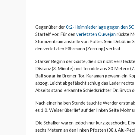
Gegenüber der
0:2-Heimniederlage gegen den SC
Startelf vor. Für den
verletzten Ouwejan
rückte Mo
Sturmzentrum anstelle von Polter. Sein Debüt im 
den verletzten Fährmann (Zerrung) vertrat.
Starker Beginn der Gäste, die sich nicht versteckt
Distanz (3. Minute) und Terodde aus 30 Metern (7.
Ball sogar im Bremer Tor. Karaman gewann ein Kopfb
abzog. Leicht abgefälscht schlug das Leder rechts
Abseits stand, erkannte Schiedsrichter Dr. Brych d
Nach einer halben Stunde tauchte Werder erstmals
es 1:0. Weiser überlief auf der linken Seite Mohr u
Die Schalker waren jedoch nur kurz geschockt. Ei
sechs Metern an den linken Pfosten (38.). Alu-Pe