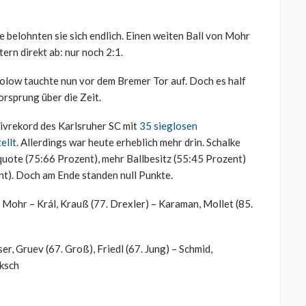
te belohnten sie sich endlich. Einen weiten Ball von Mohr
ern direkt ab: nur noch 2:1.
wolow tauchte nun vor dem Bremer Tor auf. Doch es half
rsprung über die Zeit.
ivrekord des Karlsruher SC mit
35 sieglosen
ellt
. Allerdings war heute erheblich mehr drin. Schalke
quote (75:66 Prozent), mehr Ballbesitz (55:45 Prozent)
). Doch am Ende standen null Punkte.
, Mohr – Král, Krauß (77. Drexler) – Karaman, Mollet (85.
ser, Gruev (67. Groß), Friedl (67. Jung) – Schmid,
cksch