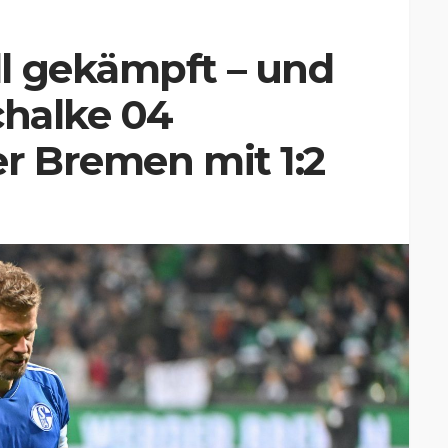
l gekämpft – und
chalke 04
r Bremen mit 1:2