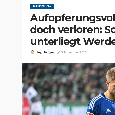
BUNDESLIGA
Aufopferungsvol
doch verloren: S
unterliegt Werde
Ingo Krüger
5. November 2022