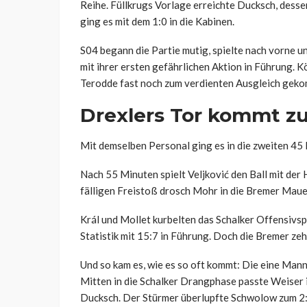
Reihe. Füllkrugs Vorlage erreichte Ducksch, desse
ging es mit dem 1:0 in die Kabinen.
S04 begann die Partie mutig, spielte nach vorne u
mit ihrer ersten gefährlichen Aktion in Führung. K
Terodde fast noch zum verdienten Ausgleich gek
Drexlers Tor kommt zu
Mit demselben Personal ging es in die zweiten 45
Nach 55 Minuten spielt Veljković den Ball mit der
fälligen Freistoß drosch Mohr in die Bremer Maue
Král und Mollet kurbelten das Schalker Offensivsp
Statistik mit 15:7 in Führung. Doch die Bremer ze
Und so kam es, wie es so oft kommt: Die eine Manns
Mitten in die Schalker Drangphase passte Weiser
Ducksch. Der Stürmer überlupfte Schwolow zum 2:0.