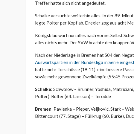
Treffer hatte sich nicht angedeutet.
Schalke versuchte weiterhin alles. In der 89. Minu
legte Polter per Kopf ab. Drexler zog aus acht Met
Königsblau warf nun alles nach vorne. Selbst Sch
alles nichts mehr. Der SVW brachte den knappen Vo
Nach der Niederlage in Bremen hat S04 den Negat
Auswärtspartien in der Bundesliga in Serie eingest
hatte mehr Torschüsse (19:11), eine bessere Pass
sowie mehr gewonnene Zweikämpfe (55:45 Prozent
Schalke
: Schwolow – Brunner, Yoshida, Matriciani
Polter), Bülter (64. Larsson) – Terodde
Bremen
: Pavlenka – Pieper, Veljković, Stark – Wei
Bittencourt (77. Stage) – Füllkrug (60. Burke), Du