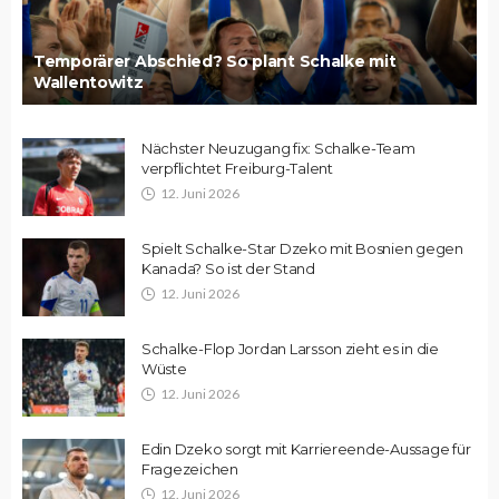
Temporärer Abschied? So plant Schalke mit
Wallentowitz
Nächster Neuzugang fix: Schalke-Team
verpflichtet Freiburg-Talent
12. Juni 2026
Spielt Schalke-Star Dzeko mit Bosnien gegen
Kanada? So ist der Stand
12. Juni 2026
Schalke-Flop Jordan Larsson zieht es in die
Wüste
12. Juni 2026
Edin Dzeko sorgt mit Karriereende-Aussage für
Fragezeichen
12. Juni 2026