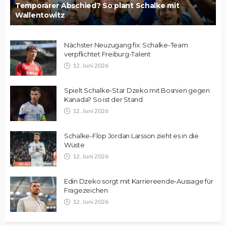
Temporärer Abschied? So plant Schalke mit
Wallentowitz
Nächster Neuzugang fix: Schalke-Team
verpflichtet Freiburg-Talent
12. Juni 2026
Spielt Schalke-Star Dzeko mit Bosnien gegen
Kanada? So ist der Stand
12. Juni 2026
Schalke-Flop Jordan Larsson zieht es in die
Wüste
12. Juni 2026
Edin Dzeko sorgt mit Karriereende-Aussage für
Fragezeichen
12. Juni 2026