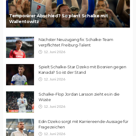
Temporärer Abschied? So plant Schalke mit
Wallentowitz
Nächster Neuzugang fix: Schalke-Team
verpflichtet Freiburg-Talent
12. Juni 2026
Spielt Schalke-Star Dzeko mit Bosnien gegen
Kanada? So ist der Stand
12. Juni 2026
Schalke-Flop Jordan Larsson zieht es in die
Wüste
12. Juni 2026
Edin Dzeko sorgt mit Karriereende-Aussage für
Fragezeichen
12. Juni 2026