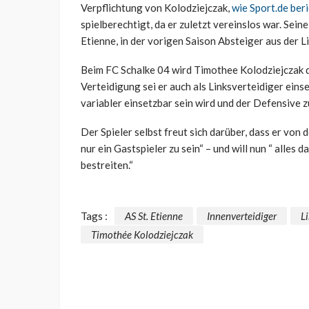
Verpflichtung von Kolodziejczak,
wie Sport.de ber
spielberechtigt, da er zuletzt vereinslos war. Sein
Etienne, in der vorigen Saison Absteiger aus der L
Beim FC Schalke 04 wird Timothee Kolodziejczak 
Verteidigung sei er auch als Linksverteidiger ein
variabler einsetzbar sein wird und der Defensive z
Der Spieler selbst freut sich darüber, dass er vo
nur ein Gastspieler zu sein“ – und will nun “ alles 
bestreiten.“
Tags :
AS St. Etienne
Innenverteidiger
L
Timothée Kolodziejczak