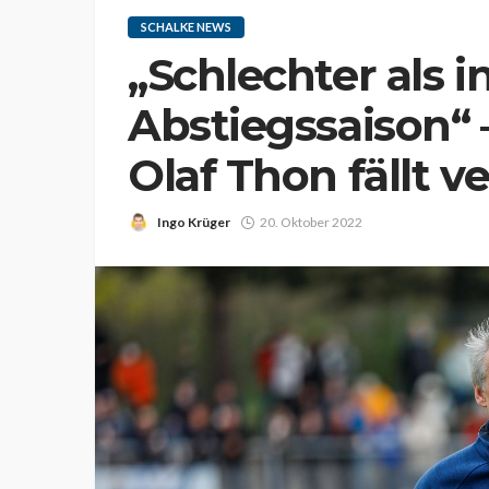
SCHALKE NEWS
„Schlechter als i
Abstiegssaison“
Olaf Thon fällt v
Ingo Krüger
20. Oktober 2022