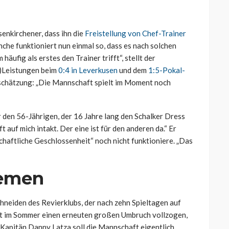
enkirchener, dass ihn die
Freistellung von Chef-Trainer
nche funktioniert nun einmal so, dass es nach solchen
äufig als erstes den Trainer trifft“, stellt der
-)Leistungen beim
0:4 in Leverkusen
und dem
1:5-Pokal-
schätzung: „Die Mannschaft spielt im Moment noch
 den 56-Jährigen, der 16 Jahre lang den Schalker Dress
 auf mich intakt. Der eine ist für den anderen da.“ Er
chaftliche Geschlossenheit“ noch nicht funktioniere. „Das
remen
hneiden des Revierklubs, der nach zehn Spieltagen auf
hat im Sommer einen erneuten großen Umbruch vollzogen,
, Kapitän Danny Latza soll die Mannschaft eigentlich