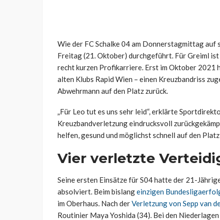
Wie der FC Schalke 04 am Donnerstagmittag auf sei
Freitag (21. Oktober) durchgeführt. Für Greiml ist
recht kurzen Profikarriere. Erst im Oktober 2021 h
alten Klubs Rapid Wien – einen Kreuzbandriss zuge
Abwehrmann auf den Platz zurück.
„Für Leo tut es uns sehr leid“, erklärte Sportdirek
Kreuzbandverletzung eindrucksvoll zurückgekämpft
helfen, gesund und möglichst schnell auf den Platz
Vier verletzte Verteidi
Seine ersten Einsätze für S04 hatte der 21-Jährig
absolviert. Beim bislang
einzigen Bundesligaerfol
im Oberhaus. Nach der
Verletzung von Sepp van de
Routinier Maya Yoshida (34). Bei den Niederlage