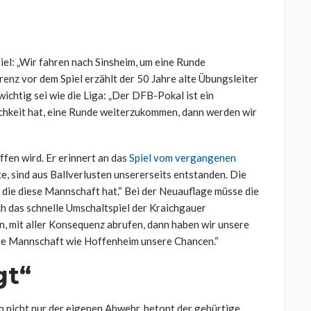
iel: „Wir fahren nach Sinsheim, um eine Runde
nz vor dem Spiel erzählt der 50 Jahre alte Übungsleiter
ichtig sei wie die Liga: „Der DFB-Pokal ist ein
hkeit hat, eine Runde weiterzukommen, dann werden wir
ffen wird. Er erinnert an das
Spiel vom vergangenen
te, sind aus Ballverlusten unsererseits entstanden. Die
, die diese Mannschaft hat.“ Bei der Neuauflage müsse die
ch das schnelle Umschaltspiel der Kraichgauer
n, mit aller Konsequenz abrufen, dann haben wir unsere
e Mannschaft wie Hoffenheim unsere Chancen.“
gt“
h nicht nur der eigenen Abwehr, betont der gebürtige