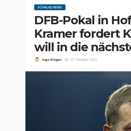
SCHALKE NEWS
DFB-Pokal in Ho
Kramer fordert 
will in die näch
Ingo Krüger
17. Oktober 2022