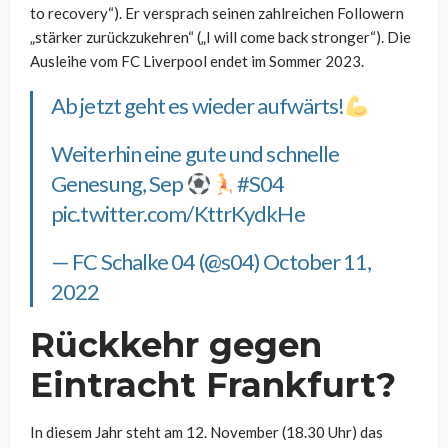
to recovery“). Er versprach seinen zahlreichen Followern
„stärker zurückzukehren“ („I will come back stronger“). Die
Ausleihe vom FC Liverpool endet im Sommer 2023.
Ab jetzt geht es wieder aufwärts!
Weiterhin eine gute und schnelle
Genesung, Sep
#S04
pic.twitter.com/KttrKydkHe
— FC Schalke 04 (@s04)
October 11,
2022
Rückkehr gegen
Eintracht Frankfurt?
In diesem Jahr steht am 12. November (18.30 Uhr) das