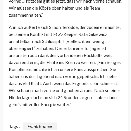
vorne: „Trotzdem gilt es jetzt, dass wir nach vorne schauen.
Wir müssen die Köpfe oben halten und als Team
zusammenhalten.“
Ähnlich äußerte sich Simon Terodde, der zudem einräumte,
bei seinem Konflikt mit FCA-Keeper Rafa Gikiewicz
unmittelbar nach Schlusspfiff „vielleicht ein wenig
überreagiert“ zu haben. Der erfahrene Torjäger ist
ansonsten auch dank des vorhandenen Rückhalts weit
davon entfernt, die Flinte ins Korn zu werfen: „Ein riesiges
Kompliment möchte ich an unsere Fans aussprechen. Sie
haben uns durchgehend nach vorne gepeitscht. Ich ziehe
daraus viel Kraft. Auch wenn das Ergebnis sehr schmerzt:
Wir schauen nach vorne und glauben an uns. Nach so einer
Niederlage darf man sich 24 Stunden ärgern – aber dann
geht’s mit voller Energie weiter.“
Tags :
Frank Kramer