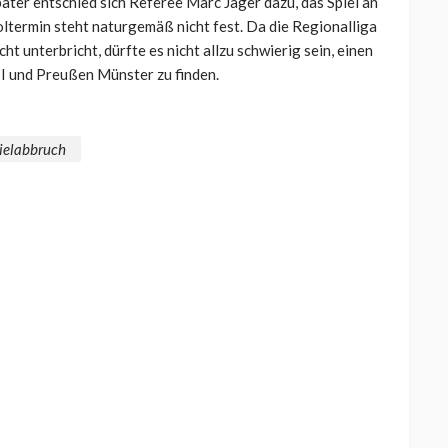
äter entschied sich Referee Marc Jäger dazu, das Spiel an
ltermin steht naturgemäß nicht fest. Da die Regionalliga
 unterbricht, dürfte es nicht allzu schwierig sein, einen
II und Preußen Münster zu finden.
ielabbruch