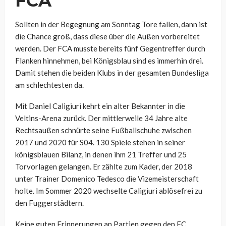
FCA
Sollten in der Begegnung am Sonntag Tore fallen, dann ist
die Chance groß, dass diese über die Außen vorbereitet
werden. Der FCA musste bereits fünf Gegentreffer durch
Flanken hinnehmen, bei Königsblau sind es immerhin drei.
Damit stehen die beiden Klubs in der gesamten Bundesliga
am schlechtesten da.
Mit Daniel Caligiuri kehrt ein alter Bekannter in die
Veltins-Arena zurück. Der mittlerweile 34 Jahre alte
Rechtsaußen schnürte seine Fußballschuhe zwischen
2017 und 2020 für S04. 130 Spiele stehen in seiner
königsblauen Bilanz, in denen ihm 21 Treffer und 25
Torvorlagen gelangen. Er zählte zum Kader, der 2018
unter Trainer Domenico Tedesco die Vizemeisterschaft
holte. Im Sommer 2020 wechselte Caligiuri ablösefrei zu
den Fuggerstädtern.
Keine guten Erinnerungen an Partien gegen den FC