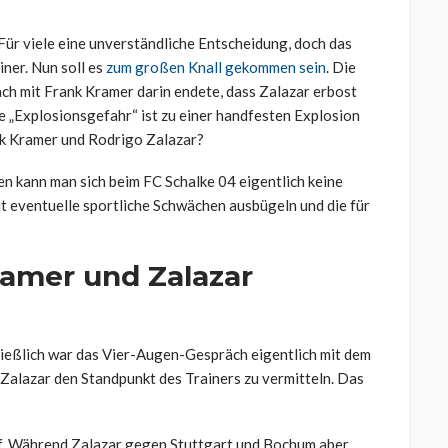
Für viele eine unverständliche Entscheidung, doch das
iner. Nun soll es
zum großen Knall gekommen sein
. Die
äch mit Frank Kramer darin endete, dass Zalazar erbost
e „Explosionsgefahr“ ist zu einer handfesten Explosion
k Kramer und Rodrigo Zalazar?
 kann man sich beim FC Schalke 04 eigentlich keine
it eventuelle sportliche Schwächen ausbügeln und die für
ramer und Zalazar
ließlich war das Vier-Augen-Gespräch eigentlich mit dem
Zalazar den Standpunkt des Trainers zu vermitteln. Das
telf. Während Zalazar gegen Stuttgart und Bochum aber