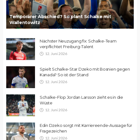
Temporärer Abschied? So plant Schalke mit
Wallentowitz
Nächster Neuzugang fix: Schalke-Team
verpflichtet Freiburg-Talent
12. Juni 2026
Spielt Schalke-Star Dzeko mit Bosnien gegen
Kanada? So ist der Stand
12. Juni 2026
Schalke-Flop Jordan Larsson zieht es in die
Wüste
12. Juni 2026
Edin Dzeko sorgt mit Karriereende-Aussage für
Fragezeichen
12. Juni 2026