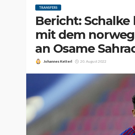
TRANSFERS
Bericht: Schalke 
mit dem norwegi
an Osame Sahra
Johannes Ketterl
20. August 2022