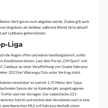
r Amine Harit gerne noch abgeben würde. Zudem gilt auch
iven Angebots als denkbar, während Blendi Idrizi aktuell
d auf Leihbasis gehen könnte.
op-Liga
uch die Augen offen und wären handlungsbereit, sollte
en Konditionen bieten. Laut dem Portal „
DM Sport
“ soll
r SC Cambuur an einer Verpflichtung von Osame Sahraoui
zember 2023 bei Vålerenga Oslo unter Vertrag steht.
bahnen einsetzbar ist und mit 1,70 Meter den Typus
er laufenden Saison der im Kalenderjahr ausgetragenen
 Treffer und vier Vorlagen. Der siebenfache U21-
nächsten Schritt und möchte dem Vernehmen nach in eine
US-amerikanischen MLS soll
Sahraoui deshalb schon