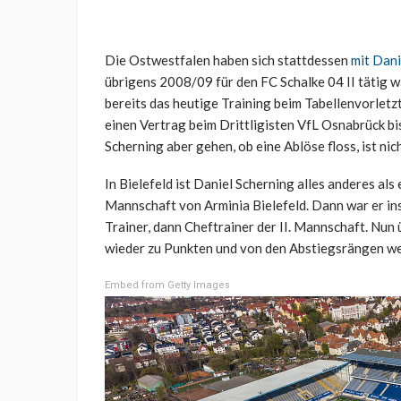
Die Ostwestfalen haben sich stattdessen
mit Dani
übrigens 2008/09 für den FC Schalke 04 II tätig war
bereits das heutige Training beim Tabellenvorletz
einen Vertrag beim Drittligisten VfL Osnabrück b
Scherning aber gehen, ob eine Ablöse floss, ist nic
In Bielefeld ist Daniel Scherning alles anderes als 
Mannschaft von Arminia Bielefeld. Dann war er in
Trainer, dann Cheftrainer der II. Mannschaft. Nun 
wieder zu Punkten und von den Abstiegsrängen w
Embed from Getty Images